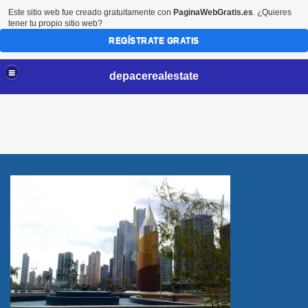
Este sitio web fue creado gratuitamente con
PaginaWebGratis.es
. ¿Quieres
tener tu propio sitio web?
REGÍSTRATE GRATIS
depacerealestate