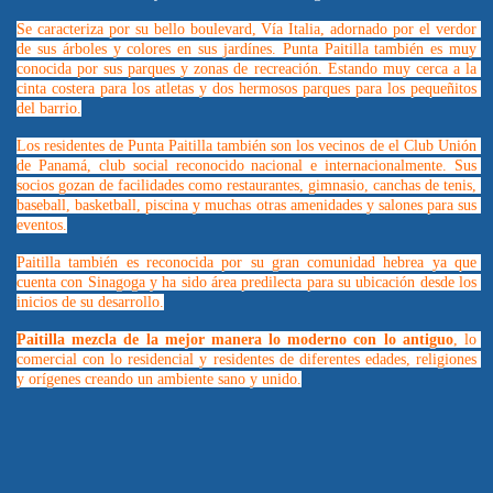
Se caracteriza por su bello boulevard, Vía Italia, adornado por el verdor 
de sus árboles y colores en sus jardínes. Punta Paitilla también es muy 
conocida por sus parques y zonas de recreación. Estando muy cerca a la 
cinta costera para los atletas y dos hermosos parques para los pequeñitos 
del barrio.
Los residentes de Punta Paitilla también son los vecinos de el Club Unión 
de Panamá, club social reconocido nacional e internacionalmente. Sus 
socios gozan de facilidades como restaurantes, gimnasio, canchas de tenis, 
baseball, basketball, piscina y muchas otras amenidades y salones para sus 
eventos.
Paitilla también es reconocida por su gran comunidad hebrea ya que 
cuenta con Sinagoga y ha sido área predilecta para su ubicación desde los 
inicios de su desarrollo.
Paitilla mezcla de la mejor manera lo moderno con lo antiguo
, lo 
comercial con lo residencial y residentes de diferentes edades, religiones 
y orígenes creando un ambiente sano y unido.