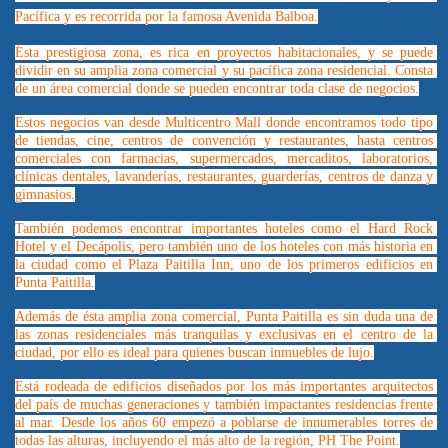
Pacífica y es recorrida por la famosa Avenida Balboa.
Ésta prestigiosa zona, es rica en proyectos habitacionales, y se puede 
dividir en su amplia zona comercial y su pacífica zona residencial. Consta 
de un área comercial donde se pueden encontrar toda clase de negocios.
Estos negocios van desde Multicentro Mall donde encontramos todo tipo 
de tiendas, cine, centros de convención y restaurantes, hasta centros 
comerciales con farmacias, supermercados, mercaditos, laboratorios, 
clínicas dentales, lavanderías, restaurantes, guarderías, centros de danza y 
gimnasios.
También podemos encontrar importantes hoteles como el Hard Rock 
Hotel y el Decápolis, pero también uno de los hoteles con más historia en 
la ciudad como el Plaza Paitilla Inn, uno de los primeros edificios en 
Punta Paitilla.
Además de ésta amplia zona comercial, Punta Paitilla es sin duda una de 
las zonas residenciales más tranquilas y exclusivas en el centro de la 
ciudad, por ello es ideal para quienes buscan inmuebles de lujo.
Está rodeada de edificios diseñados por los más importantes arquitectos 
del país de muchas generaciones y también impactantes residencias frente 
al mar. Desde los años 60 empezó a poblarse de innumerables torres de 
todas las alturas, incluyendo el más alto de la región, PH The Point.